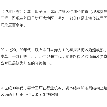
卢湾区志》记载：田子坊，属原卢湾区打浦桥街道（现属黄浦区）
工厂群，即现在的田子坊厂房地区；另外一部分则是上海传统里
时间跨度百余年。
0世纪20、30年代，以石库门里弄为主的泰康路街区渐趋成熟
、皮革、手缝针等工厂。20世纪40年代，泰康路街区沿街面及弄
，当时已是较为知名的马路集市。
0世纪90年代，弄堂工厂在行业机构、资本结构和布局结构上
街区内的工厂企业也大多关闭或转制。