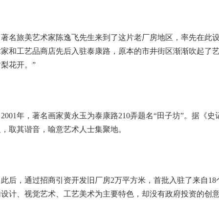
名旅美艺术家陈逸飞先生来到了这片老厂房地区，率先在此设
术家和工艺品商店先后入驻泰康路，原本的市井街区渐渐吹起了艺
梨花开。”
01年，著名画家黄永玉为泰康路210弄题名“田子坊”。据《史
祖，取其谐音，喻意艺术人士集聚地。
后，通过招商引资开发旧厂房2万平方米，首批入驻了来自18个
内设计、视觉艺术、工艺美术为主要特色，却没有政府投资的创