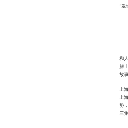
“发
为
和
解
故
上
上
势
三集