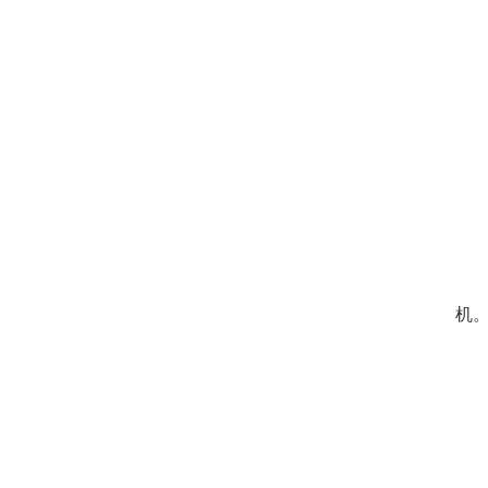
至
平
曾
机
随